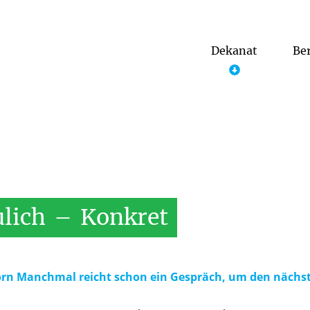
Dekanat
Be
Pfarreien und Pastorale Räume
ulich
–
Konkret
rn Manchmal reicht schon ein Gespräch, um den nächste