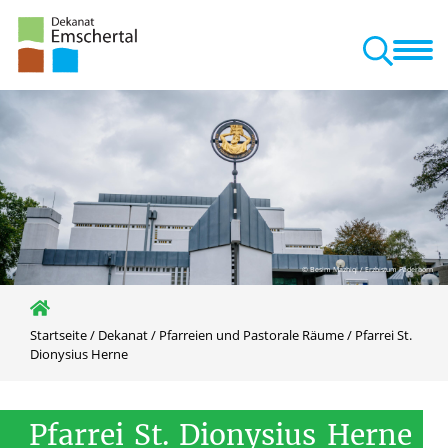
Dekanat
Bereiche
Veranstaltungen
Kontakt
nd Pastorale Räume
© Besim Mazhiqi / Erzbistum Paderborn
Startseite
/
Dekanat
/
Pfarreien und Pastorale Räume
/
Pfarrei St.
Dionysius Herne
Pfarrei
St.
Dionysius
Herne