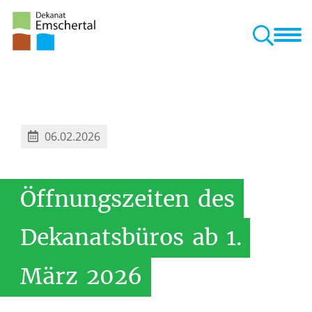
Dekanat
Bereiche
Veranstaltungen
Kontakt
nd Pastorale Räume
06.02.2026
Öffnungszeiten
des
Dekanatsbüros
ab
1.
März
2026