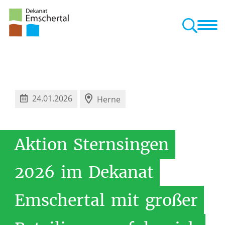
Dekanat
Bereiche
Veranstaltungen
Kontakt
nd Pastorale Räume
24.01.2026
Herne
Aktion
Sternsingen
2026
im
Dekanat
Emschertal
mit
großer