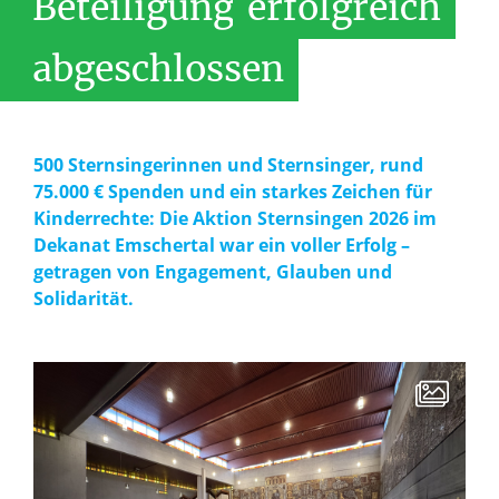
Beteiligung
erfolgreich
abgeschlossen
500 Sternsingerinnen und Sternsinger, rund
75.000 € Spenden und ein starkes Zeichen für
Kinderrechte: Die Aktion Sternsingen 2026 im
Dekanat Emschertal war ein voller Erfolg –
getragen von Engagement, Glauben und
Solidarität.