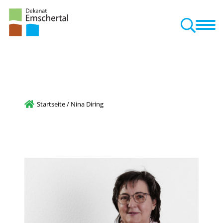
Dekanat
Bereiche
Veranstaltungen
Kontakt
nd Pastorale Räume
Startseite
/
Nina Diring